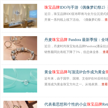
珠宝
品牌
IDO与手游《偶像梦幻祭2
近日，珠宝品牌IDO宣布即将与全方位沉浸式
开展一系列线上线下活动。《偶像梦幻祭.…
查
丹麦
珠宝
品牌
Pandora 最新季报：
近日，丹麦时尚珠宝知名品牌Pandora(潘朵拉
销售额同比有机下降了5%，但总体业务.…
查
黄金
珠宝
品牌
与顶流IP合作成为黄金
近年来，由于国学、国潮、文创IP在90后特别
逐渐成为黄金珠宝方向之一。从地表第.…
查看
代表着思想和个性的小众
珠宝
品牌
Ret