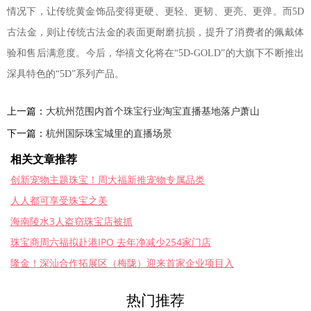
情况下，让传统黄金饰品变得更硬、更轻、更韧、更亮、更弹。而5D
古法金，则让传统古法金的表面更耐磨抗损，提升了消费者的佩戴体
验和售后满意度。今后，华禧文化将在“5D-GOLD”的大旗下不断推出
深具特色的“5D”系列产品。
上一篇：
大杭州范围内首个珠宝行业淘宝直播基地落户萧山
下一篇：
杭州国际珠宝城里的直播场景
相关文章推荐
创新宠物主题珠宝！周大福新推宠物专属品类
人人都可享受珠宝之美
海南陵水3人盗窃珠宝店被抓
珠宝商周六福拟赴港IPO 去年净减少254家门店
隆金！深汕合作拓展区（梅陇）迎来首家企业项目入
热门推荐