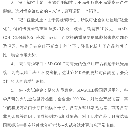
2、“韧”-韧性十足：有很强的韧性，不易变形也不易爆皮及产生
裂痕。这对惜金饰如命的人来说，真可谓是一个福音。
3、“轻”-轻量减重：由于其硬韧特性，所以可让金饰明显地“轻量
化”。例如传统金镯重量至少20多克、硬金手镯需要10多克，而5D-
GOLD金镯最轻5-6克就可做到。而这样的重量使得佩戴起来也更加舒
适轻盈。特别是在金价不断攀升的当下，轻量化提升了产品的性价
比、吻合市场大势。
4、“亮”-亮炫夺目：5D-GOLD高亮光的色泽让产品看起来炫光如
镜、闪亮吸睛且表面不易磨损，这让它如K金般更加时尚靓丽，会受
到年轻人的喜爱与追捧。
5、“纯”-火试纯金：浴火方显真金。5D-GOLD经国际通用的、科
学严苛的火试金法进行检测，金含量≥999.0‰。对硬金产品而言，其
它的检测方法由于存在脱模不干净、含有某些非常见元素、或者含有
非贵金属等原因，造成检测数值相对偏高。对于此类产品，只有选择
国家标准中指定的仲裁分析方法---火试金法才更加合理及准确。