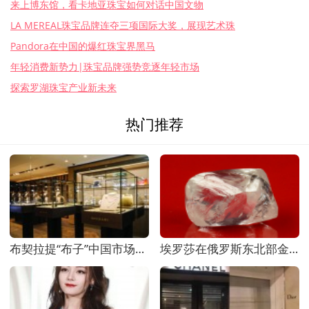
来上博东馆，看卡地亚珠宝如何对话中国文物
LA MEREAL珠宝品牌连夺三项国际大奖，展现艺术珠
Pandora在中国的爆红珠宝界黑马
年轻消费新势力|珠宝品牌强势竞逐年轻市场
探索罗湖珠宝产业新未来
热门推荐
布契拉提“布子”中国市场——中国首家精品店上海
埃罗莎在俄罗斯东北部金伯利岩筒新发现3颗宝石级