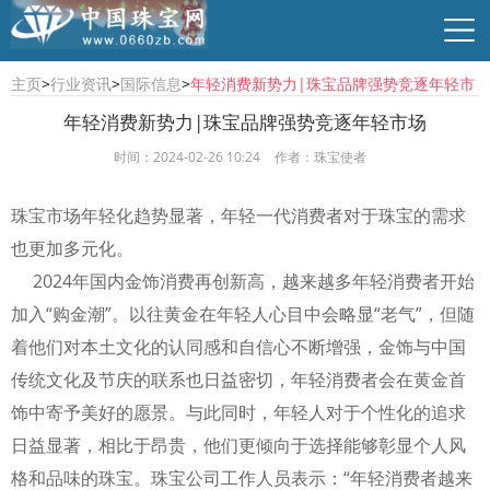
主页
>
行业资讯
>
国际信息
>
年轻消费新势力|珠宝品牌强势竞逐年轻市
场
年轻消费新势力|珠宝品牌强势竞逐年轻市场
时间：2024-02-26 10:24
作者：珠宝使者
行业资讯
珠宝资讯
商贸供求
时尚品牌
珠宝市场年轻化趋势显著，年轻一代消费者对于珠宝的需求
也更加多元化。
2024年国内金饰消费再创新高，越来越多年轻消费者开始
加入“购金潮”。以往黄金在年轻人心目中会略显“老气”，但随
着他们对本土文化的认同感和自信心不断增强，金饰与中国
传统文化及节庆的联系也日益密切，年轻消费者会在黄金首
饰中寄予美好的愿景。与此同时，年轻人对于个性化的追求
日益显著，相比于昂贵，他们更倾向于选择能够彰显个人风
格和品味的珠宝。珠宝公司工作人员表示：“年轻消费者越来